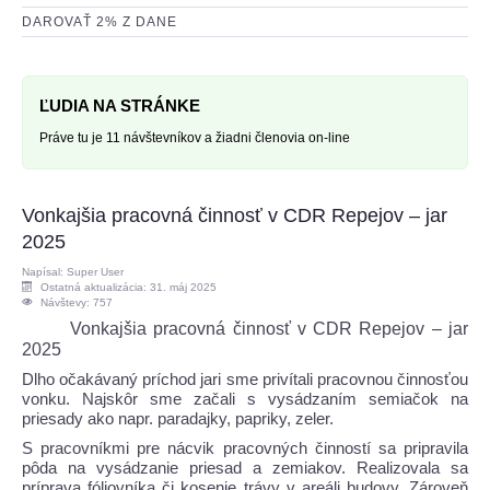
DAROVAŤ 2% Z DANE
ĽUDIA NA STRÁNKE
Práve tu je 11 návštevníkov a žiadni členovia on-line
Vonkajšia pracovná činnosť v CDR Repejov – jar
2025
Napísal: Super User
Ostatná aktualizácia: 31. máj 2025
Návštevy: 757
Vonkajšia pracovná činnosť v CDR Repejov – jar
2025
Dlho očakávaný príchod jari sme privítali pracovnou činnosťou
vonku. Najskôr sme začali s vysádzaním semiačok na
priesady ako napr. paradajky, papriky, zeler.
S pracovníkmi pre nácvik pracovných činností sa pripravila
pôda na vysádzanie priesad a zemiakov. Realizovala sa
príprava fóliovníka či kosenie trávy v areáli budovy. Zároveň