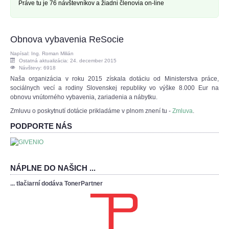
Práve tu je 76 návštevníkov a žiadni členovia on-line
Obnova vybavenia ReSocie
Napísal: Ing. Roman Milián
Ostatná aktualizácia: 24. december 2015
Návštevy: 6918
Naša organizácia v roku 2015 získala dotáciu od Ministerstva práce,
sociálnych vecí a rodiny Slovenskej republiky vo výške 8.000 Eur na
obnovu vnútorného vybavenia, zariadenia a nábytku.
Zmluvu o poskytnutí dotácie prikladáme v plnom znení tu -
Zmluva
.
PODPORTE NÁS
NÁPLNE DO NAŠICH ...
... tlačiarní dodáva TonerPartner