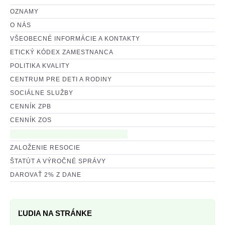
2016, Zriadenie prac. dielní
OZNAMY
O NÁS
2016, Obnova vnútorného vybavenia
VŠEOBECNÉ INFORMÁCIE A KONTAKTY
ETICKÝ KÓDEX ZAMESTNANCA
2015, Ľudské práva a slobody
POLITIKA KVALITY
CENTRUM PRE DETI A RODINY
2015, Obnova zariadenia
SOCIÁLNE SLUŽBY
2014, Ochrana práv detí
CENNÍK ZPB
CENNÍK ZOS
2012, Rekonštrukcia
ZALOŽENIE RESOCIE
2011, Rekonštrukcia
ŠTATÚT A VÝROČNÉ SPRÁVY
DAROVAŤ 2% Z DANE
MÉDIÁ
ODBORNÁ PRAX
ĽUDIA NA STRÁNKE