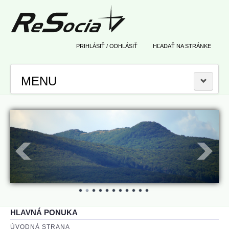
PRIHLÁSIŤ / ODHLÁSIŤ
HĽADAŤ NA STRÁNKE
MENU
ÚSPEŠNÉ GRANTY
2019, Regionálny príspevok Úradu podpredsedu
2019, Dotácia od Ministerstva zdravotníctva
2019, Dotácia od VÚC KSK
2017, Zefektívnenie resocializácie
HLAVNÁ PONUKA
ÚVODNÁ STRANA