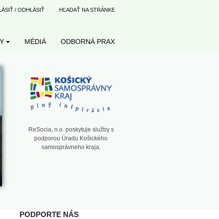
LÁSIŤ / ODHLÁSIŤ
HĽADAŤ NA STRÁNKE
Y
MÉDIÁ
ODBORNÁ PRAX
ReSocia, n.o. poskytuje služby s
podporou Úradu Košického
samosprávneho kraja.
PODPORTE NÁS