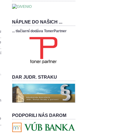
NÁPLNE DO NAŠICH ...
... tlačiarní dodáva TonerPartner
u
.
e
.
í
.
DAR JUDR. STRAKU
m
PODPORILI NÁS DAROM
e
,