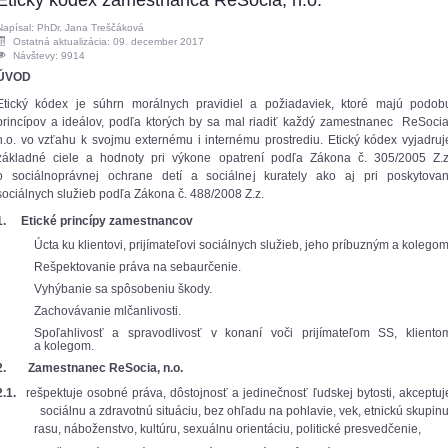
Etický kódex zamestnanca ReSocia, n.o.
Napísal: PhDr. Jana Treščáková
Ostatná aktualizácia: 09. december 2017
Návštevy: 9914
ÚVOD
Etický kódex je súhrn morálnych pravidiel a požiadaviek, ktoré majú podob
princípov a ideálov, podľa ktorých by sa mal riadiť každý zamestnanec ReSocia
n.o. vo vzťahu k svojmu externému i internému prostrediu. Etický kódex vyjadruj
základné ciele a hodnoty pri výkone opatrení podľa Zákona č. 305/2005 Z.z
o sociálnoprávnej ochrane detí a sociálnej kurately ako aj pri poskytovan
sociálnych služieb podľa Zákona č. 488/2008 Z.z.
1. Etické princípy zamestnancov
Úcta ku klientovi, prijímateľovi sociálnych služieb, jeho príbuzným a kolegom
Rešpektovanie práva na sebaurčenie.
Vyhýbanie sa spôsobeniu škody.
Zachovávanie mlčanlivosti.
Spoľahlivosť a spravodlivosť v konaní voči prijímateľom SS, kliento
a kolegom.
2.
Zamestnanec ReSocia, n.o.
2.1.
rešpektuje osobné práva, dôstojnosť a jedinečnosť ľudskej bytosti, akceptuj
sociálnu a zdravotnú situáciu, bez ohľadu na pohlavie, vek, etnickú skupinu
rasu, náboženstvo, kultúru, sexuálnu orientáciu, politické presvedčenie,